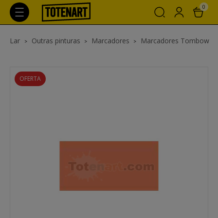
0
Lar
Outras pinturas
Marcadores
Marcadores Tombow
OFERTA