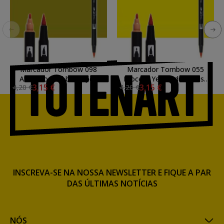
Marcador Tombow 098
Marcador Tombow 055
Avocado dual brush pen
Process Yellow dual brush
3,15 €
3,15 €
4,20 €
4,20 €
pen
INSCREVA-SE NA NOSSA NEWSLETTER E FIQUE A PAR
DAS ÚLTIMAS NOTÍCIAS
NÓS