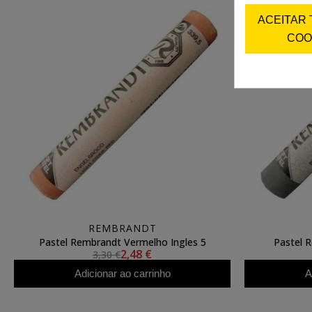
ACEITAR
COO
REMBRANDT
Pastel Rembrandt Vermelho Ingles 5
Pastel 
2,48 €
3,30 €
Adicionar ao carrinho
A