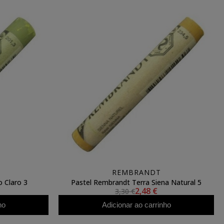
REMBRANDT
 Claro 3
Pastel Rembrandt Terra Siena Natural 5
2,48 €
3,30 €
ho
Adicionar ao carrinho