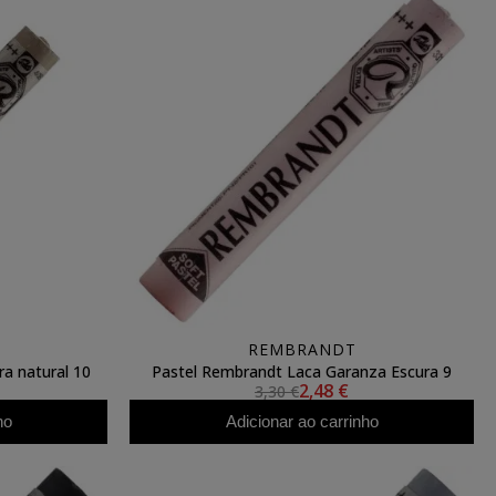
REMBRANDT
a natural 10
Pastel Rembrandt Laca Garanza Escura 9
2,48 €
3,30 €
ho
Adicionar ao carrinho