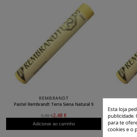
REMBRANDT
Pastel Rembrandt Terra Siena Natural 9
Pastel Remb
Esta loja pe
2,48 €
3,30 €
publicidade. 
para te ofer
Adicionar ao carrinho
A
cookies e o 