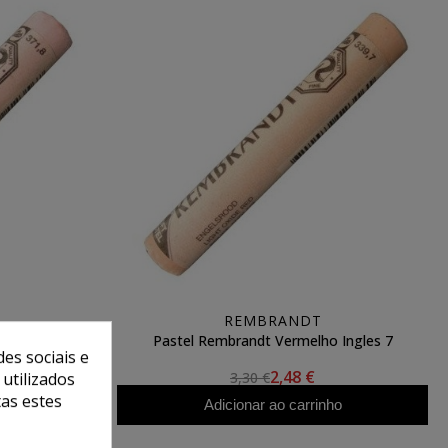
REMBRANDT
Permanente
Pastel Rembrandt Vermelho Ingles 7
es sociais e
2,48 €
3,30 €
 utilizados
tas estes
ho
Adicionar ao carrinho