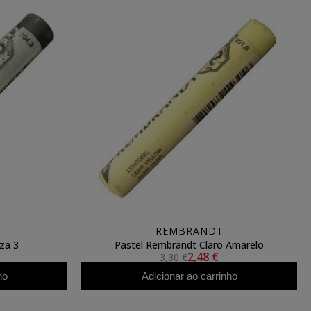
REMBRANDT
za 3
Pastel Rembrandt Claro Amarelo
2,48 €
3,30 €
ho
Adicionar ao carrinho