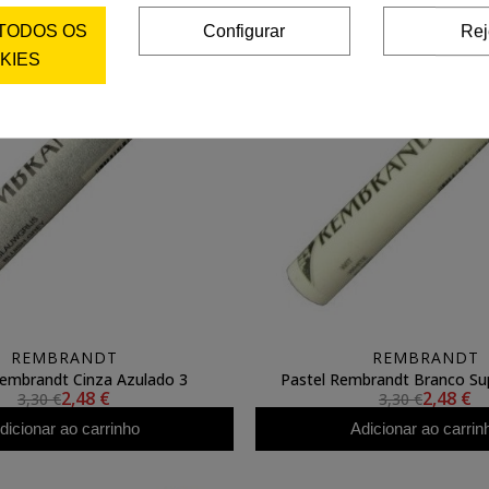
 TODOS OS
Configurar
Rej
KIES
REMBRANDT
REMBRANDT
Rembrandt Cinza Azulado 3
Pastel Rembrandt Branco Su
2,48 €
2,48 €
3,30 €
3,30 €
dicionar ao carrinho
Adicionar ao carrin