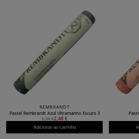
REMBRANDT
Pastel Rembrandt Azul Ultramarino Escuro 3
Past
2,48 €
3,30 €
Adicionar ao carrinho
A