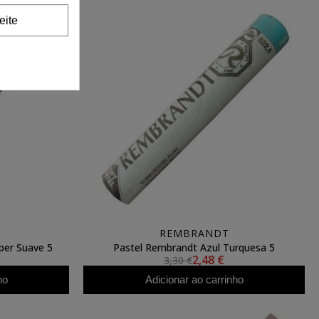
eite
REMBRANDT
per Suave 5
Pastel Rembrandt Azul Turquesa 5
2,48 €
3,30 €
ho
Adicionar ao carrinho