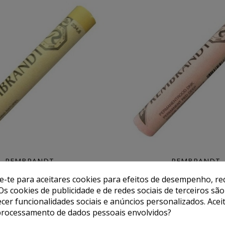
REMBRANDT
REMBRANDT
randt Terra Siena Natural 10
Pastel Rembrandt Vermeho 
de-te para aceitares cookies para efeitos de desempenho, red
Escuro 8
2,48 €
2,48 €
3,30 €
3,30 €
Os cookies de publicidade e de redes sociais de terceiros são
ecer funcionalidades sociais e anúncios personalizados. Acei
dicionar ao carrinho
Adicionar ao carrin
processamento de dados pessoais envolvidos?