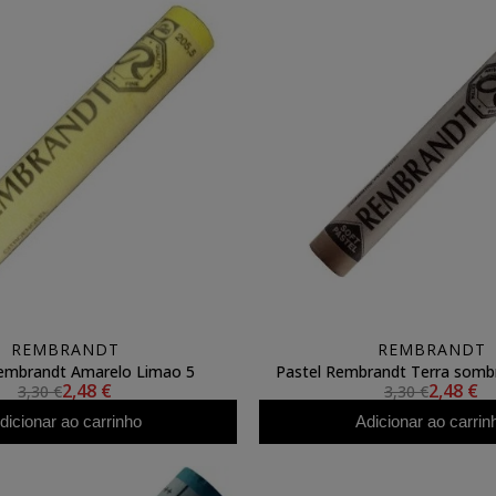
REMBRANDT
REMBRANDT
embrandt Amarelo Limao 5
Pastel Rembrandt Terra sombr
2,48 €
2,48 €
3,30 €
3,30 €
dicionar ao carrinho
Adicionar ao carrin