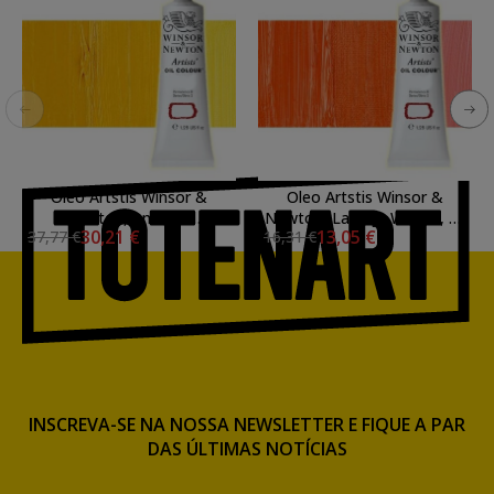
Oleo Artstis Winsor &
Oleo Artstis Winsor &
Newton, Amarelo
Newton, Laranja Winsor, 37
30,21 €
13,05 €
37,77 €
16,31 €
Transparent, 37 ml.
ml.
INSCREVA-SE NA NOSSA NEWSLETTER E FIQUE A PAR
DAS ÚLTIMAS NOTÍCIAS