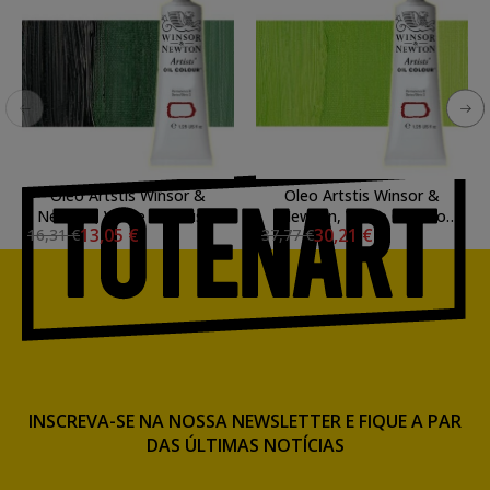
Oleo Artstis Winsor &
Oleo Artstis Winsor &
Newton, Verde de Prusia,
Newton, Verde Cadmio
13,05 €
30,21 €
16,31 €
37,77 €
37 ml.
Palido, 37 ml.
INSCREVA-SE NA NOSSA NEWSLETTER E FIQUE A PAR
DAS ÚLTIMAS NOTÍCIAS