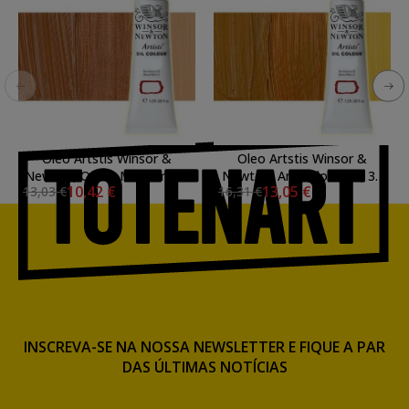
Oleo Artstis Winsor &
Oleo Artstis Winsor &
Newton, Ochre Marrom, 37
Newton, Amarelo Indio, 37
10,42 €
13,05 €
13,03 €
16,31 €
ml.
ml.
INSCREVA-SE NA NOSSA NEWSLETTER E FIQUE A PAR
DAS ÚLTIMAS NOTÍCIAS