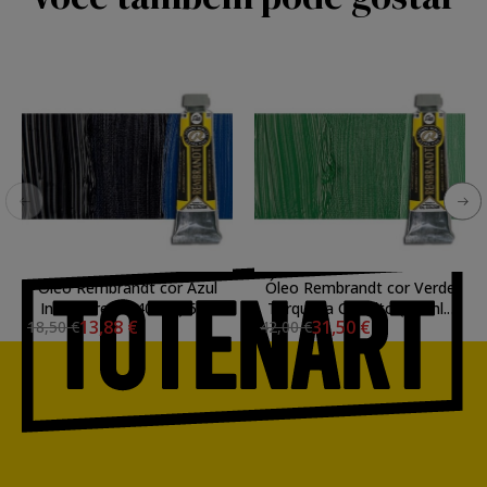
Óleo Rembrandt cor Azul
Óleo Rembrandt cor Verde
Indanthrene (40 ml.) 585
Turquesa Cobalto (40 ml.)
13,88 €
31,50 €
18,50 €
42,00 €
682