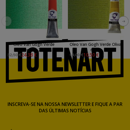
Oleo Van Gogh Verde
Oleo Van Gogh Verde Oliva,
Esmeralda, 200 ml.
60 ml.
24,38 €
10,50 €
32,50 €
14,00 €
INSCREVA-SE NA NOSSA NEWSLETTER E FIQUE A PAR
DAS ÚLTIMAS NOTÍCIAS