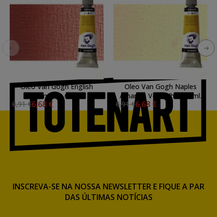
Oleo Van Gogh English
Oleo Van Gogh Naples
Vermelho, 60 ml.
Amarelo Vermelho, 60 ml.
6,68 €
6,68 €
8,91 €
8,91 €
INSCREVA-SE NA NOSSA NEWSLETTER E FIQUE A PAR
DAS ÚLTIMAS NOTÍCIAS