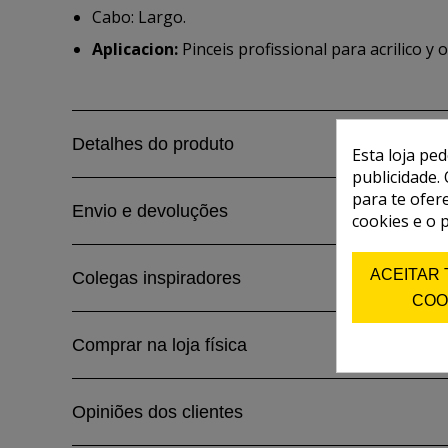
Cabo: Largo.
Aplicacion:
Pinceis profissional para acrilico y o
Detalhes do produto
Esta loja pe
publicidade. 
para te ofer
Envio e devoluções
cookies e o 
ACEITAR
Colegas inspiradores
COO
Comprar na loja física
Opiniões dos clientes