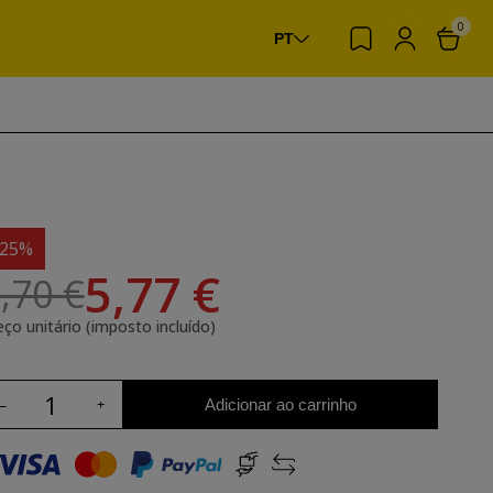
0
PT
-25%
5,77 €
,70 €
eço unitário (imposto incluído)
Adicionar ao carrinho