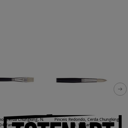
ano, Cerda Chungking, N.
Pinceis Redondo, Cerda Chungking,
04 Van Gogh
N. 16 Van Gogh