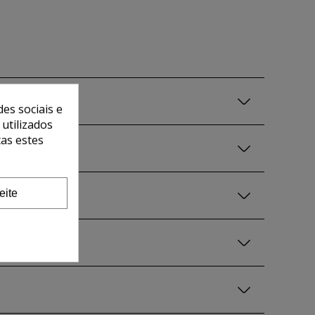
es sociais e
 utilizados
tas estes
eite