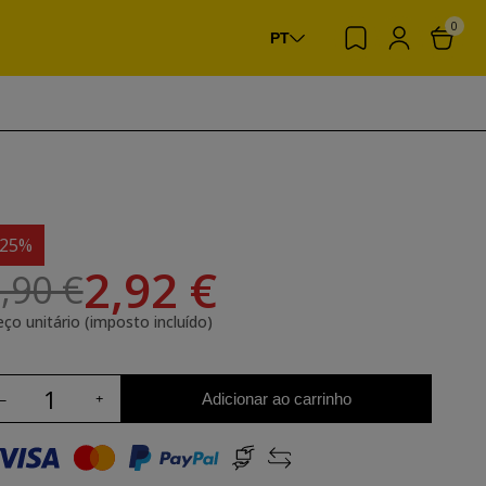
0
PT
-25%
2,92 €
,90 €
eço unitário (imposto incluído)
Adicionar ao carrinho