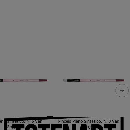
ano Sintetico, N. 6 Van
Pinceis Plano Sintetico, N. 0 Van
Gogh
Gogh