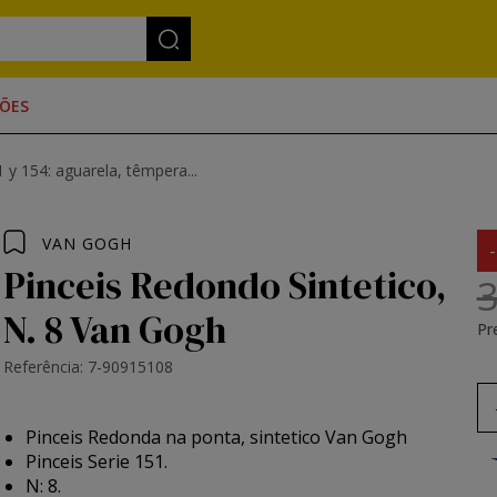
ÕES
 y 154: aguarela, têmpera...
VAN GOGH
Pinceis Redondo Sintetico,
3
N. 8 Van Gogh
Pr
Referência: 7-90915108
Pinceis Redonda na ponta, sintetico Van Gogh
Pinceis Serie 151.
N: 8.