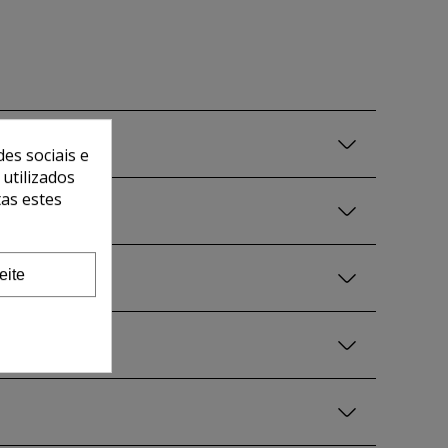
es sociais e
 utilizados
tas estes
eite