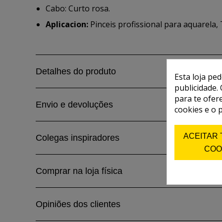
Cabo: Curto rosa.
Aplicacion:
Pinceis profissional para aquarela, 
Detalhes do produto
Esta loja pe
publicidade. 
para te ofer
Envio e devoluções
cookies e o 
ACEITAR
Colegas inspiradores
COO
Comprar na loja física
Opiniões dos clientes