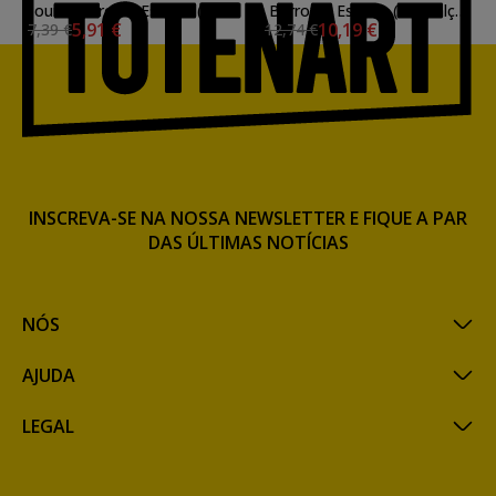
ouro Barroco, Escoda (n4)
Barroco, Escoda (n12) alça
5,91 €
10,19 €
7,39 €
12,74 €
alça curta
curta
INSCREVA-SE NA NOSSA NEWSLETTER E FIQUE A PAR
DAS ÚLTIMAS NOTÍCIAS
NÓS
AJUDA
LEGAL