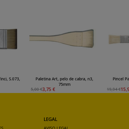
inci, S.073,
Paletina Art, pelo de cabra, n3,
Pincel Pa
75mm
3,75 €
15,
5,00 €
19,94 €
LEGAL
ES
AVISO LEGAL