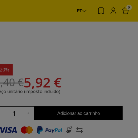
0
PT
-20%
5,92 €
,40 €
eço unitário (imposto incluído)
Adicionar ao carrinho