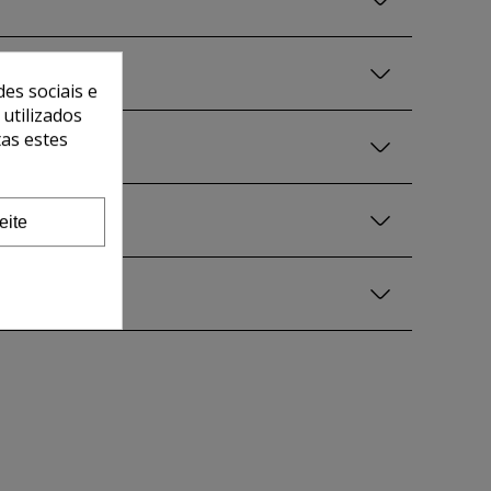
es sociais e
 utilizados
tas estes
eite