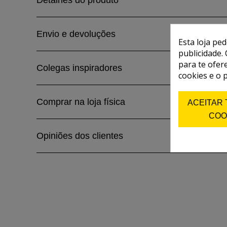
Detalhes do produto
Envio e devoluções
Esta loja pe
publicidade. 
para te ofer
Colegas inspiradores
cookies e o 
Comprar na loja física
ACEITAR
COO
Opiniões dos clientes