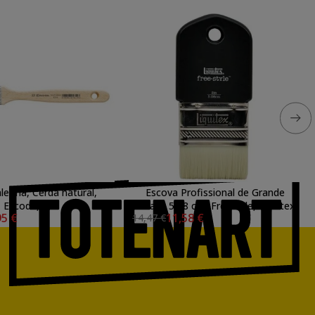
letina, Cerda natural,
Escova Profissional de Grande
Escoda, 27
Escala, 5,08 cm, Freestyle, Liquitex
95 €
11,58 €
14,47 €