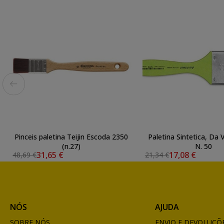
Pinceis paletina Teijin Escoda 2350
Paletina Sintetica, Da V
(n.27)
N. 50
31,65 €
17,08 €
48,69 €
21,34 €
NÓS
AJUDA
SOBRE NÓS
ENVIO E DEVOLUÇÕ