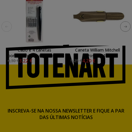
Cabo e 4 canetas
Caneta William Mitchell
portaplumillas caligrafia Art
Poster L13
3,22 €
4,20 €
4,30 €
5,25 €
Creation Talens
INSCREVA-SE NA NOSSA NEWSLETTER E FIQUE A PAR
DAS ÚLTIMAS NOTÍCIAS