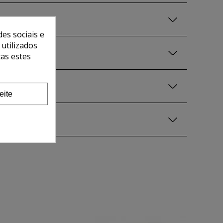
es sociais e
 utilizados
tas estes
eite