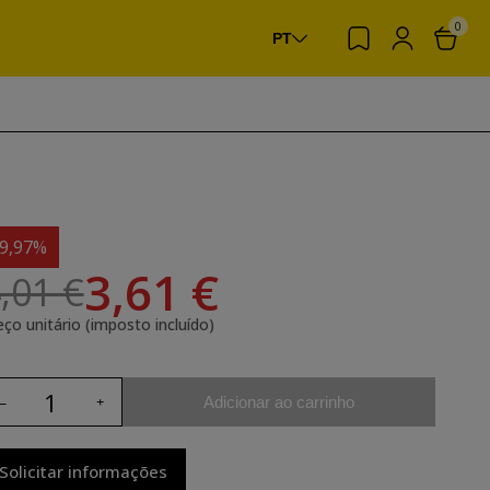
0
PT
-9,97%
3,61 €
,01 €
eço unitário (imposto incluído)
Adicionar ao carrinho
Solicitar informações