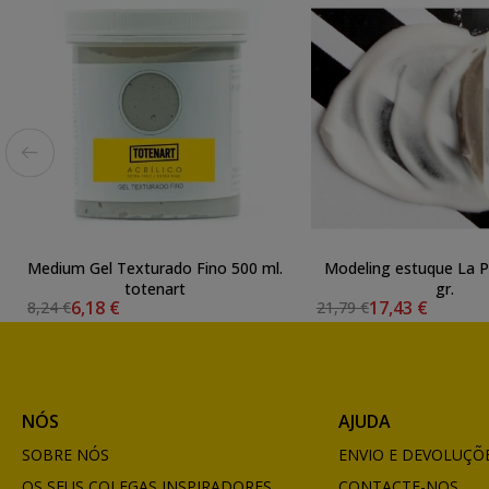
Medium Gel Texturado Fino 500 ml.
Modeling estuque La P
totenart
gr.
6,18 €
17,43 €
8,24 €
21,79 €
NÓS
AJUDA
SOBRE NÓS
ENVIO E DEVOLUÇÕ
OS SEUS COLEGAS INSPIRADORES
CONTACTE-NOS