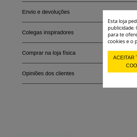
Envio e devoluções
Esta loja pe
publicidade. 
Colegas inspiradores
para te ofer
cookies e o 
Comprar na loja física
ACEITAR
COO
Opiniões dos clientes