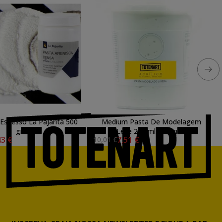
 Espesso La Pajarita 500
Medium Pasta De Modelagem
gr.
Leve 250 ml. totenart
43 €
7,51 €
10,01 €