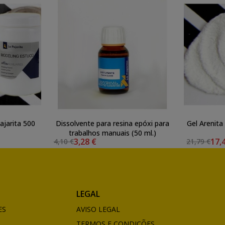
ajarita 500
Dissolvente para resina epóxi para
Gel Arenita
trabalhos manuais (50 ml.)
3,28 €
17,
4,10 €
21,79 €
LEGAL
ES
AVISO LEGAL
TERMOS E CONDIÇÕES