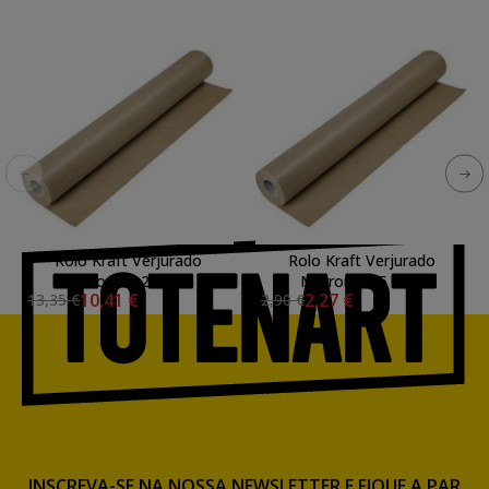
Rolo Kraft Verjurado
Rolo Kraft Verjurado
Marron, 1x25 mts.
Marron, 1x5 mts.
10,41 €
2,27 €
13,35 €
2,90 €
INSCREVA-SE NA NOSSA NEWSLETTER E FIQUE A PAR