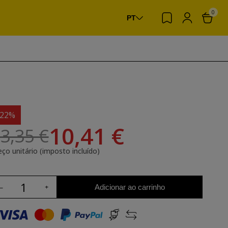
0
PT
-22%
10,41 €
3,35 €
eço unitário (imposto incluído)
Adicionar ao carrinho