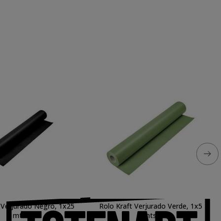
 Verjurado Negro, 1x25
Rolo Kraft Verjurado Verde, 1x5
mts.
mts.