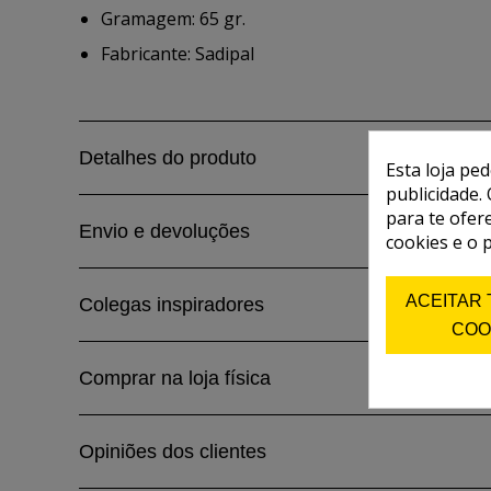
Gramagem: 65 gr.
Fabricante: Sadipal
Detalhes do produto
Esta loja pe
publicidade. 
para te ofer
Envio e devoluções
cookies e o 
ACEITAR
Colegas inspiradores
COO
Comprar na loja física
Opiniões dos clientes