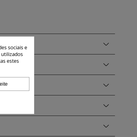
es sociais e
 utilizados
tas estes
eite