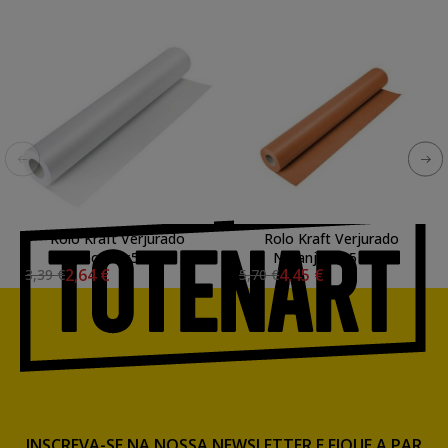
Rolo Kraft Verjurado
Rolo Kraft Verjurado
Blanco, 1x5 mts.
Naranja, 1x5 mts.
2,64 €
4,45 €
3,39 €
5,70 €
INSCREVA-SE NA NOSSA NEWSLETTER E FIQUE A PAR