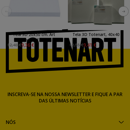
Tela 3D 20x50 cm. Art
Tela 3D Totenart, 40x40
Creation Talens
cm.
9,36 €
9,41 €
12,48 €
12,55 €
INSCREVA-SE NA NOSSA NEWSLETTER E FIQUE A PAR
DAS ÚLTIMAS NOTÍCIAS
NÓS