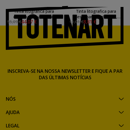
Tinta litografica para
Tinta litografica para
desenhar, Charbonnel
desenhar, Charbonnel,
44,07 €
8,81 €
55,09 €
11,01 €
Highgrade, 125g
75ml.
INSCREVA-SE NA NOSSA NEWSLETTER E FIQUE A PAR
DAS ÚLTIMAS NOTÍCIAS
NÓS
AJUDA
LEGAL