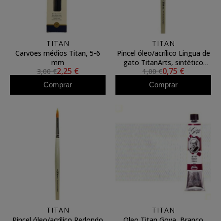
TITAN
TITAN
Carvões médios Titan, 5-6
Pincel óleo/acrílico Lingua de
mm
gato TitanArts, sintético
2,25 €
0,75 €
3,00 €
1,00 €
Toray 3596/00
Comprar
Comprar
TITAN
TITAN
Pincel óleo/acrílico Redondo
Oleo Titan Goya, Branco