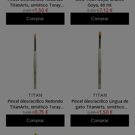
TitanArts, sintético Toray
Goya, 60 ml.
1,50 €
7,12 €
2,00 €
9,50 €
3595/10
Comprar
Comprar
TITAN
TITAN
Pincel óleo/acrílico Redondo
Pincel óleo/acrílico Lingua de
TitanArts, sintético Toray
gato TitanArts, sintético
0,75 €
1,50 €
1,00 €
2,00 €
3595/00
Toray 3596/8
Comprar
Comprar