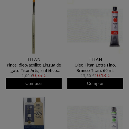
TITAN
TITAN
Pincel óleo/acrílico Lingua de
Oleo Titan Extra Fino,
gato TitanArts, sintético
Branco Titan, 60 ml.
0,75 €
10,13 €
1,00 €
13,50 €
Toray 3596/0
Comprar
Comprar