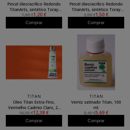
Pincel óleo/acrílico Redondo
Pincel óleo/acrílico Redondo
TitanArts, sintético Toray
TitanArts, sintético Toray
1,20 €
1,50 €
1,60 €
2,00 €
3595/1
3595/6
Comprar
Comprar
TITAN
TITAN
Oleo Titan Extra Fino,
Verniz satinado Titan, 100
Vermelho Cadmio Claro, 20
ml.
12,38 €
5,69 €
16,50 €
8,49 €
ml.
Comprar
Comprar