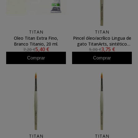
TITAN
TITAN
Oleo Titan Extra Fino,
Pincel óleo/acrílico Lingua de
Branco Titanio, 20 ml.
gato TitanArts, sintético
5,40 €
3,75 €
7,20 €
5,00 €
Toray 3596/20
Comprar
Comprar
TITAN
TITAN