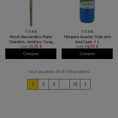
TITAN
TITAN
Pincel óleo/acrílico Plano
Têmpera Guache Titan Arts
TitanArts, sintético Toray
Azul Cyan, 1 L
0,75 €
4,50 €
1,00 €
6,00 €
3594/00
Comprar
Comprar
Você visualizou 36 de 539 produtos
1
2
3
…
15