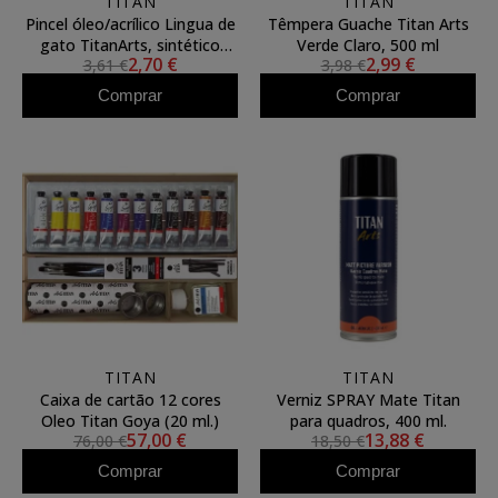
TITAN
TITAN
Pincel óleo/acrílico Lingua de
Têmpera Guache Titan Arts
gato TitanArts, sintético
Verde Claro, 500 ml
2,70 €
2,99 €
3,61 €
3,98 €
Toray 3596/12
Comprar
Comprar
TITAN
TITAN
Caixa de cartão 12 cores
Verniz SPRAY Mate Titan
Oleo Titan Goya (20 ml.)
para quadros, 400 ml.
57,00 €
13,88 €
76,00 €
18,50 €
Comprar
Comprar