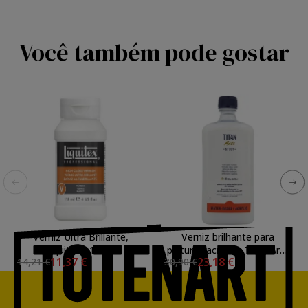
Você também pode gostar
Verniz Ultra Brillante,
Verniz brilhante para
Liquitex 118 ml.
pinturas acrílicas Titan Arts
11,37 €
23,18 €
14,21 €
30,90 €
(1l)