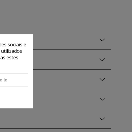
es sociais e
 utilizados
tas estes
eite