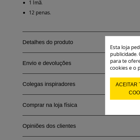
1 Ímã.
12 penas.
Detalhes do produto
Esta loja pe
publicidade. 
para te ofer
Envio e devoluções
cookies e o 
Colegas inspiradores
ACEITAR
COO
Comprar na loja física
Opiniões dos clientes