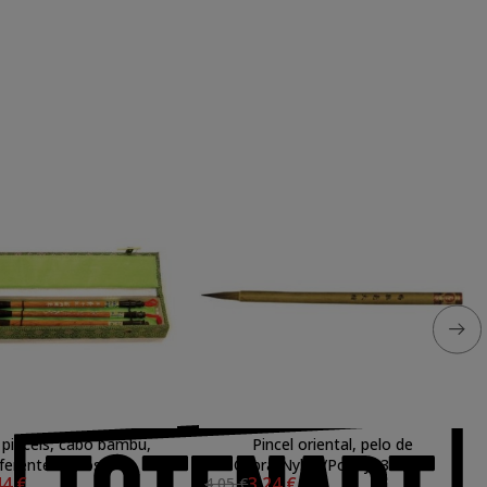
 pinceis, cabo bambu,
Pincel oriental, pelo de
iferentes pelos
Cabra/Nylon/Poney, 35 mm
44 €
3,24 €
4,05 €