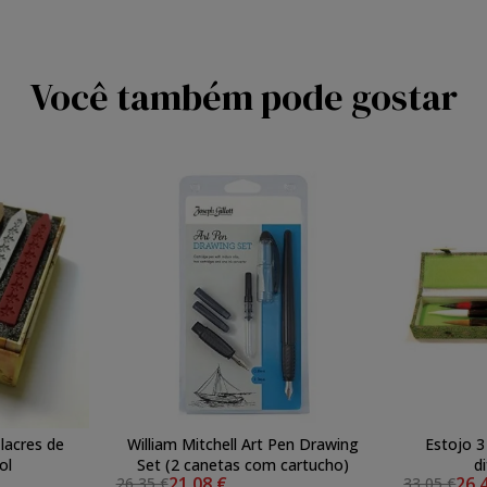
Você também pode gostar
 lacres de
William Mitchell Art Pen Drawing
Estojo 3
ol
Set (2 canetas com cartucho)
d
21,08 €
26,
26,35 €
33,05 €