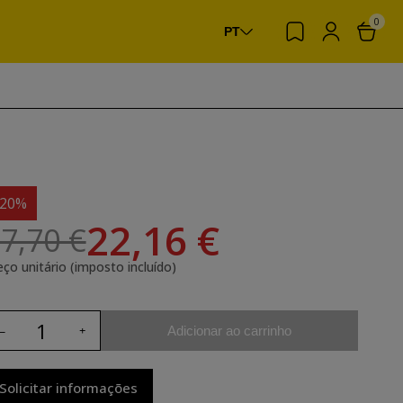
0
PT
-20%
22,16 €
7,70 €
eço unitário (imposto incluído)
Adicionar ao carrinho
Solicitar informações