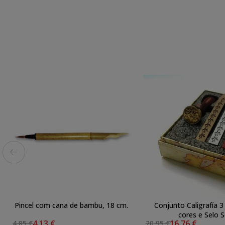
Pincel com cana de bambu, 18 cm.
Conjunto Caligrafía 3
cores e Selo S
4,13 €
16,76 €
4,85 €
20,95 €