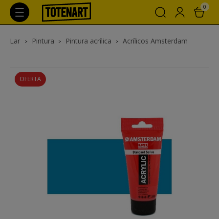
0
Lar
Pintura
Pintura acrílica
Acrílicos Amsterdam
OFERTA