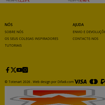
12,29 €
9,46 €
16,38 €
12,61 €
NÓS
AJUDA
SOBRE NÓS
ENVIO E DEVOLUÇÕ
OS SEUS COLEGAS INSPIRADORES
CONTACTE-NOS
TUTORIAIS
© Totenart 2026 .
Web design por Difadi.com