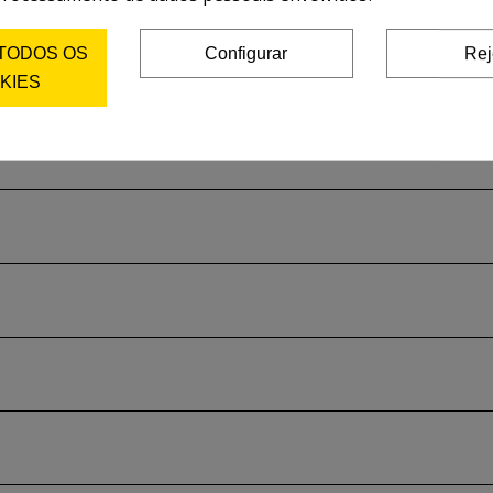
 TODOS OS
Configurar
Rej
KIES