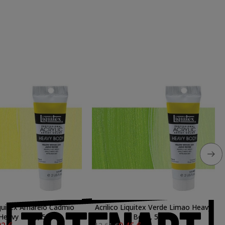
Liquitex Amarelo Cadmio
Acrilico Liquitex Verde Limao Heavy
 Heavy Body, 59 ml.
Body, 59 ml.