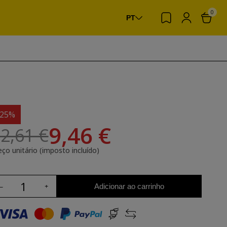
0
PT
-25%
9,46 €
2,61 €
eço unitário (imposto incluído)
Adicionar ao carrinho