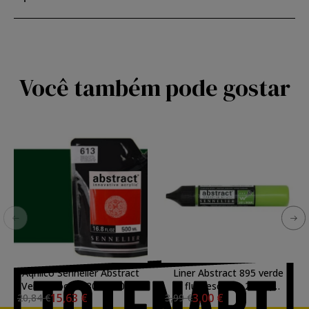
Você também pode gostar
Aqrilico Sennelier Abstract
Liner Abstract 895 verde
Verde Hooker 809, 500 ml.
fluorescente 27 ml,
15,63 €
3,00 €
20,84 €
3,99 €
Sennelier