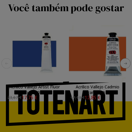
Você também pode gostar
Acrilico Vallejo Artist Fluor
Acrilico Vallejo Cadmio
azul, 200 ml.
Laranja, 60 ml.
17,75 €
12,85 €
23,67 €
17,13 €