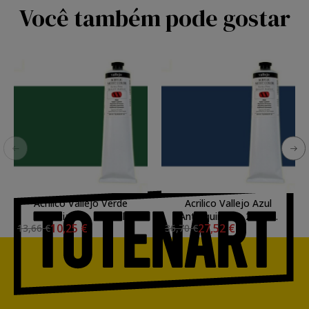
Você também pode gostar
Acrilico Vallejo Verde
Acrilico Vallejo Azul
Ftalocianina, 200 ml.
Antraquinona, 200 ml.
10,25 €
27,52 €
13,66 €
36,70 €