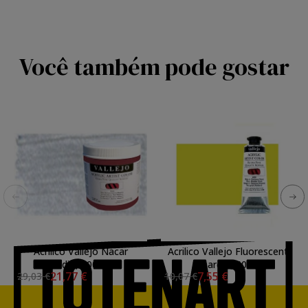
Você também pode gostar
Acrilico Vallejo Nacar
Acrilico Vallejo Fluorescent
Medio, 500 ml.
Amarelo, 60 ml.
21,77 €
7,55 €
29,03 €
10,07 €