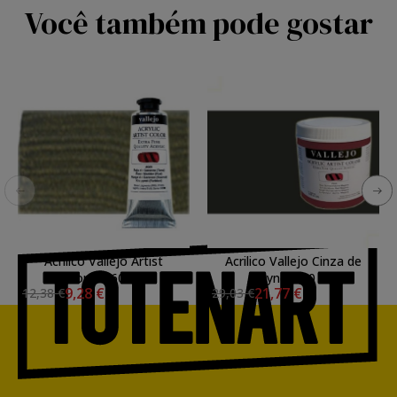
Você também pode gostar
Acrilico Vallejo Artist
Acrilico Vallejo Cinza de
Bronce, 60 ml.
Payne, 500 ml.
9,28 €
21,77 €
12,38 €
29,03 €