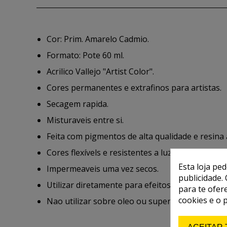
Cor: Prim. Amarelo Cadmio.
Formato: Pote 60 ml.
Acrilico Vallejo "Artist Color".
Cores permanentes e extrafinos para artistas.
Secagem rapida.
Misturaveis entre si.
Feita com pigmentos de alta qualidade e resina 
Cores flexívels e resistentes a luz, a intensida
Esta loja pe
Impermeaveis uma vez secos.
publicidade. 
Utilizar diretamente para efeitos de impasto ou
para te ofer
cookies e o 
Nao utilizar sobre oleo ou superficies oleosas.