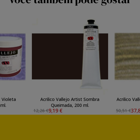
t Violeta
Acrilico Vallejo Artist Sombra
Acrilico Va
 ml.
Queimada, 200 ml.
9,19 €
37,
12,26 €
50,51 €