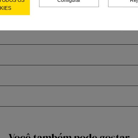
 TODOS OS
Configurar
Rej
KIES
Você também pode gostar