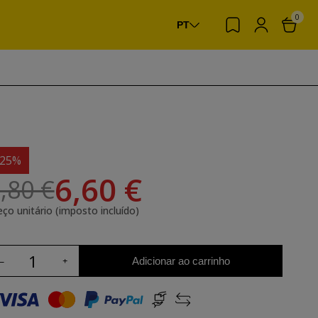
0
PT
-25%
6,60 €
,80 €
eço unitário (imposto incluído)
Adicionar ao carrinho