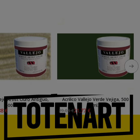
llejo Artist Ouro Antiguo,
Acrilico Vallejo Verde Vejiga, 500
500 ml.
ml.
88 €
21,77 €
29,03 €