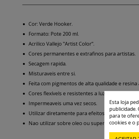
Cor: Verde Hooker.
Formato: Pote 200 ml.
Acrilico Vallejo "Artist Color".
Cores permanentes e extrafinos para artistas.
Secagem rapida.
Misturaveis entre si.
Feita com pigmentos de alta qualidade e resina 
Cores flexívels e resistentes a luz, a intensida
Esta loja pe
Impermeaveis uma vez secos.
publicidade. 
Utilizar diretamente para efeitos de impasto ou
para te ofer
cookies e o 
Nao utilizar sobre oleo ou superficies oleosas.