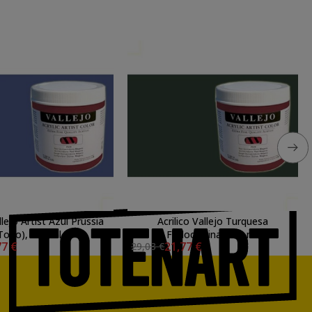
llejo Artist Azul Prussia
Acrilico Vallejo Turquesa
Tono), 500 ml.
Ftalocianina, 500 ml.
77 €
21,77 €
29,03 €