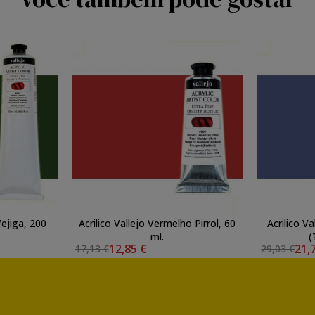
iga, 200
Acrilico Vallejo Vermelho Pirrol, 60
Acrilico Va
ml.
(
12,85 €
21,
17,13 €
29,03 €