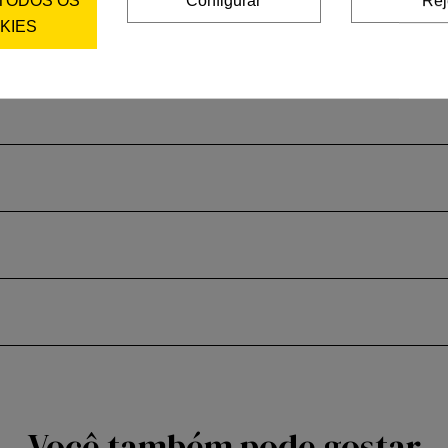
 TODOS OS
Configurar
Rej
KIES
Você também pode gostar