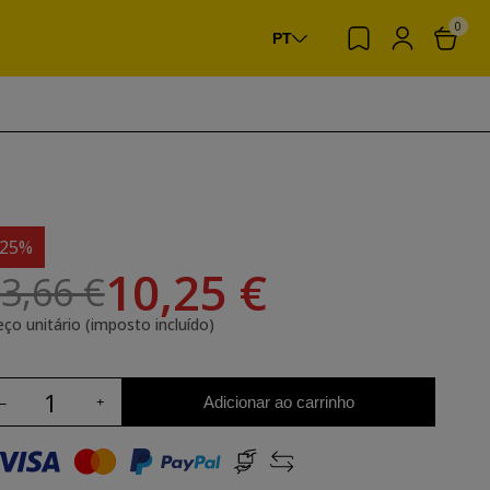
0
PT
-25%
10,25 €
3,66 €
eço unitário (imposto incluído)
Adicionar ao carrinho