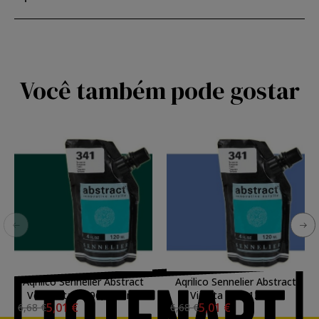
Você também pode gostar
Aqrilico Sennelier Abstract
Aqrilico Sennelier Abstract
Verde Ftalo 896, 120 ml.
Violeta 921, 120 ml.
5,01 €
5,01 €
6,68 €
6,68 €