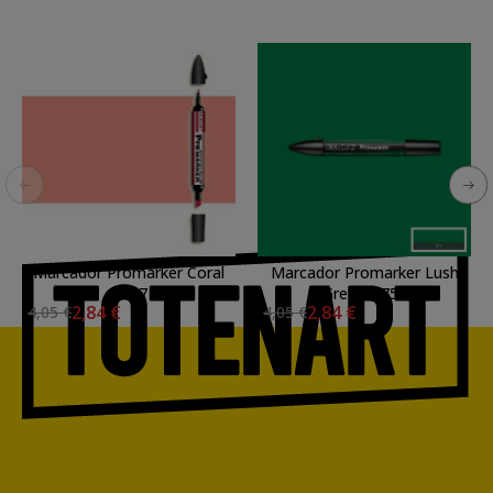
Marcador Promarker Coral
Marcador Promarker Lush
R937
Green G756
2,84 €
2,84 €
4,05 €
4,05 €