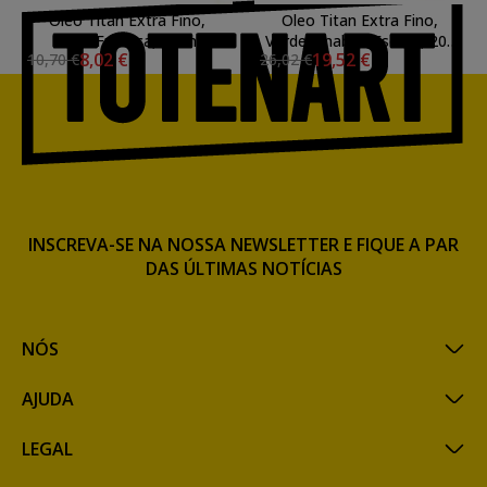
Oleo Titan Extra Fino,
Oleo Titan Extra Fino,
Preto Fumaça, 60 ml.
Verde Cinabrio Escuro, 200
8,02 €
19,52 €
10,70 €
26,02 €
ml.
INSCREVA-SE NA NOSSA NEWSLETTER E FIQUE A PAR
DAS ÚLTIMAS NOTÍCIAS
NÓS
AJUDA
LEGAL