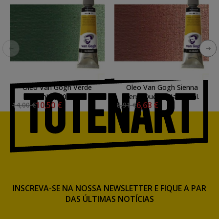
Oleo Van Gogh Verde
Oleo Van Gogh Sienna
Pinho, 60 ml.
Terra Queimada, 60 ml.
10,50 €
6,68 €
14,00 €
8,91 €
INSCREVA-SE NA NOSSA NEWSLETTER E FIQUE A PAR
DAS ÚLTIMAS NOTÍCIAS