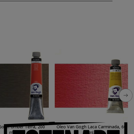
Gogh Umber Terra, 200
Oleo Van Gogh Laca Carminada, 60
ml.
ml.