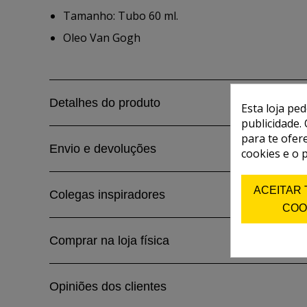
Tamanho: Tubo 60 ml.
Oleo Van Gogh
Detalhes do produto
Esta loja pe
publicidade. 
para te ofer
Envio e devoluções
cookies e o 
ACEITAR
Colegas inspiradores
COO
Comprar na loja física
Opiniões dos clientes