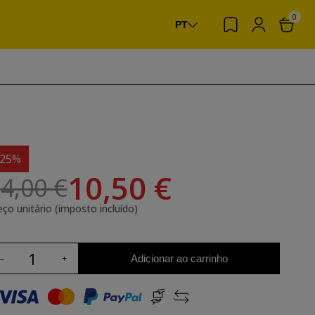
0
PT
-25%
10,50 €
4,00 €
eço unitário (imposto incluído)
Adicionar ao carrinho