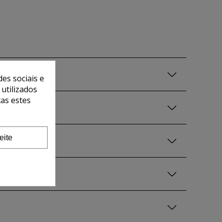
es sociais e
 utilizados
tas estes
eite