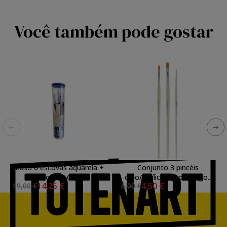
Você também pode gostar
Caso 6 escovas aquarela +
Conjunto 3 pincéis
Caso Van Gogh
óleo/acrílico cabos longos
14,25 €
4,50 €
19,00 €
6,00 €
Titan