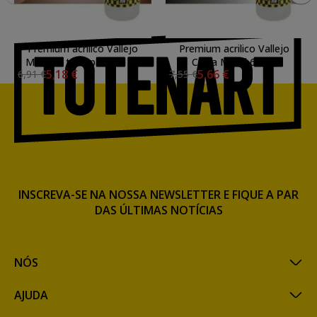
Premium acrilico Vallejo
Premium acrilico Vallejo
Marrom transparente 60
Cinza Metal 60 ml.
5,18 €
5,66 €
6,91 €
7,55 €
ml.
INSCREVA-SE NA NOSSA NEWSLETTER E FIQUE A PAR
DAS ÚLTIMAS NOTÍCIAS
NÓS
AJUDA