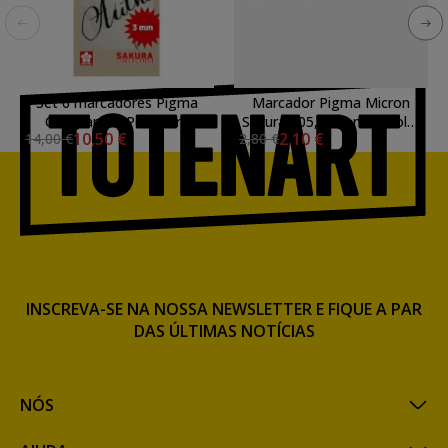
Set 6 marcadores Pigma
Marcador Pigma Micron
Calligrapher Pen 3mm
Sakura 005, 0.20 mm. Tolet
10,50 €
2,10 €
14,00 €
2,80 €
Sakura
N. 24
INSCREVA-SE NA NOSSA NEWSLETTER E FIQUE A PAR
DAS ÚLTIMAS NOTÍCIAS
NÓS