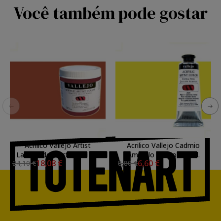
Você também pode gostar
Acrilico Vallejo Artist
Acrilico Vallejo Cadmio
Laranja de Marte, 500 ml.
Amarelo Limao, 60 ml.
18,08 €
6,60 €
24,10 €
8,80 €