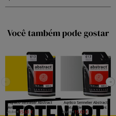
Você também pode gostar
Aqrilico Sennelier Abstract
Aqrilico Sennelier Abstract
Amarelo Primario 574, 500
Prata iridescente, 500 ml.
15,63 €
15,63 €
20,84 €
20,84 €
ml.