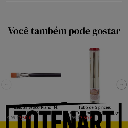
Você também pode gostar
Pinceis Sintetico Plano, N.
Tubo de 5 pincéis
18 Van Gogh
ArtCreation de cabo longo
7,50 €
7,50 €
9,99 €
9,99 €